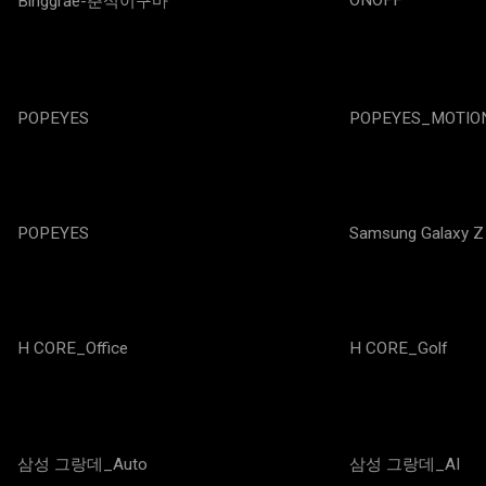
ONOFF
Binggrae-춘식이구마
POPEYES
POPEYES_MOTIO
POPEYES
Samsung Galaxy Z
H CORE_Office
H CORE_Golf
삼성 그랑데_Auto
삼성 그랑데_AI