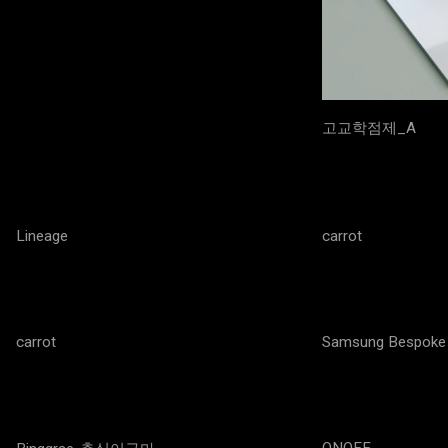
고교학점제_A
Lineage
carrot
carrot
Samsung Bespoke